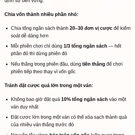
định sự bền vững.
Chia vốn thành nhiều phần nhỏ:
Chia tổng ngân sách thành
20–30 đơn vị cược
để kiểm
soát dễ dàng hơn
Mỗi phiên chơi chỉ dùng
1/3 tổng ngân sách
— hết
phần đó thì dừng phiên đó
Nếu thắng trong phiên đầu, dùng
tiền thắng
để chơi
phiên tiếp theo thay vì vốn gốc
Tránh đặt cược quá lớn trong một ván:
Không bao giờ đặt quá
10% tổng ngân sách
vào một
ván duy nhất
Đặt cược lớn trong một ván có thể xóa sạch thành quả
của nhiều ván thắng trước đó