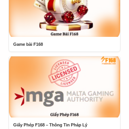
Game bài F168
Giấy Phép F168 – Thông Tin Pháp Lý