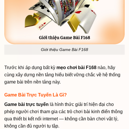
Giới thiệu Game Bài F168
Trước khi áp dụng bất kỳ
mẹo chơi bài F168
nào, hãy
cùng xây dựng nền tảng hiểu biết vững chắc về hệ thống
game bài trên nền tảng này.
Game Bài Trực Tuyến Là Gì?
Game bài trực tuyến
là hình thức giải trí hiện đại cho
phép người chơi tham gia các trò chơi bài kinh điển thông
qua thiết bị kết nối internet — không cần bàn chơi vật lý,
không cần đủ người tụ tập.