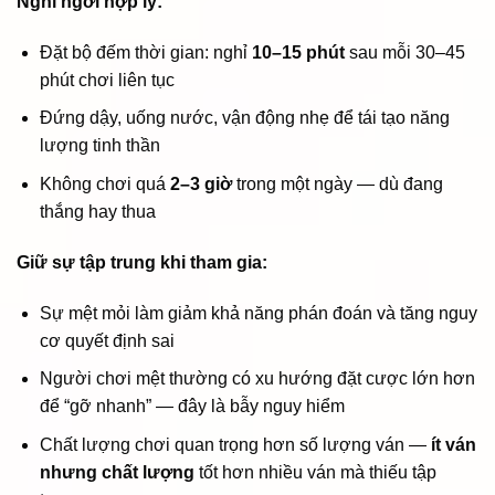
Nghỉ ngơi hợp lý:
Đặt bộ đếm thời gian: nghỉ
10–15 phút
sau mỗi 30–45
phút chơi liên tục
Đứng dậy, uống nước, vận động nhẹ để tái tạo năng
lượng tinh thần
Không chơi quá
2–3 giờ
trong một ngày — dù đang
thắng hay thua
Giữ sự tập trung khi tham gia:
Sự mệt mỏi làm giảm khả năng phán đoán và tăng nguy
cơ quyết định sai
Người chơi mệt thường có xu hướng đặt cược lớn hơn
để “gỡ nhanh” — đây là bẫy nguy hiểm
Chất lượng chơi quan trọng hơn số lượng ván —
ít ván
nhưng chất lượng
tốt hơn nhiều ván mà thiếu tập