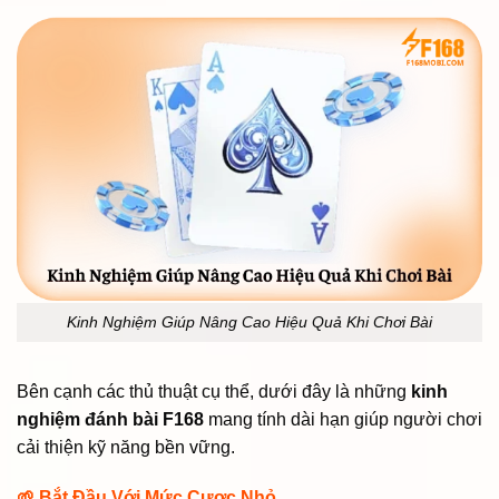
Kinh Nghiệm Giúp Nâng Cao Hiệu Quả Khi Chơi Bài
Bên cạnh các thủ thuật cụ thể, dưới đây là những
kinh
nghiệm đánh bài F168
mang tính dài hạn giúp người chơi
cải thiện kỹ năng bền vững.
🌱 Bắt Đầu Với Mức Cược Nhỏ