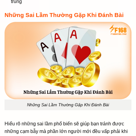
trung
Những Sai Lầm Thường Gặp Khi Đánh Bài
Những Sai Lầm Thường Gặp Khi Đánh Bài
Hiểu rõ những sai lầm phổ biến sẽ giúp bạn tránh được
những cạm bẫy mà phần lớn người mới đều vấp phải khi