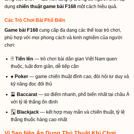
dụng
chiến thuật game bài F168
một cách hiệu quả.
Các Trò Chơi Bài Phổ Biến
Game bài F168
cung cấp đa dạng các thể loại trò chơi,
phù hợp với mọi phong cách và kinh nghiệm của người
chơi:
🃏
Tiến lên
— trò chơi bài dân gian Việt Nam quen
thuộc, luật đơn giản, dễ tiếp cận
♠️
Poker
— game chiến thuật đỉnh cao, đòi hỏi tư duy và
kỹ năng đọc đối thủ
🎴
Baccarat
— so điểm nhanh, phổ biến nhất tại châu Á
với tỷ lệ thắng ổn định
🂡
Blackjack
— kết hợp may mắn và chiến thuật, tỷ lệ
thắng thuộc hàng cao nhất
Vì Sao Nên Áp Dụng Thủ Thuật Khi Chơi