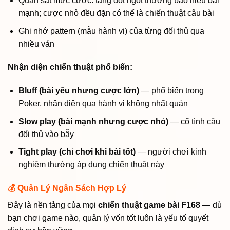
Quan sát mức cược: tăng đột ngột thường báo hiệu bài
mạnh; cược nhỏ đều đặn có thể là chiến thuật câu bài
Ghi nhớ pattern (mẫu hành vi) của từng đối thủ qua
nhiều ván
Nhận diện chiến thuật phổ biến:
Bluff (bài yếu nhưng cược lớn)
— phổ biến trong
Poker, nhận diện qua hành vi không nhất quán
Slow play (bài mạnh nhưng cược nhỏ)
— cố tình câu
đối thủ vào bẫy
Tight play (chỉ chơi khi bài tốt)
— người chơi kinh
nghiệm thường áp dụng chiến thuật này
💰 Quản Lý Ngân Sách Hợp Lý
Đây là nền tảng của mọi
chiến thuật game bài F168
— dù
bạn chơi game nào, quản lý vốn tốt luôn là yếu tố quyết