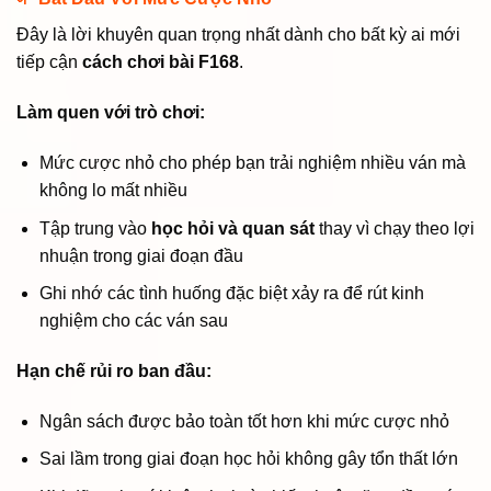
Đây là lời khuyên quan trọng nhất dành cho bất kỳ ai mới
tiếp cận
cách chơi bài F168
.
Làm quen với trò chơi:
Mức cược nhỏ cho phép bạn trải nghiệm nhiều ván mà
không lo mất nhiều
Tập trung vào
học hỏi và quan sát
thay vì chạy theo lợi
nhuận trong giai đoạn đầu
Ghi nhớ các tình huống đặc biệt xảy ra để rút kinh
nghiệm cho các ván sau
Hạn chế rủi ro ban đầu:
Ngân sách được bảo toàn tốt hơn khi mức cược nhỏ
Sai lầm trong giai đoạn học hỏi không gây tổn thất lớn