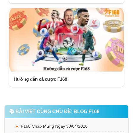
Hướng dẫn cá cược F168
📚 BÀI VIẾT CÙNG CHỦ ĐỀ: BLOG F168
F168 Chào Mừng Ngày 30/04/2026
➤