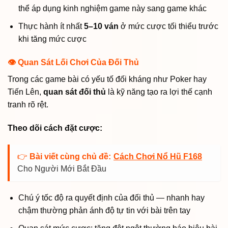
thể áp dụng kinh nghiệm game này sang game khác
Thực hành ít nhất
5–10 ván
ở mức cược tối thiểu trước
khi tăng mức cược
👁️ Quan Sát Lối Chơi Của Đối Thủ
Trong các game bài có yếu tố đối kháng như Poker hay
Tiến Lên,
quan sát đối thủ
là kỹ năng tạo ra lợi thế cạnh
tranh rõ rệt.
Theo dõi cách đặt cược:
👉
Bài viết cùng chủ đề:
Cách Chơi Nổ Hũ F168
Cho Người Mới Bắt Đầu
Chú ý tốc độ ra quyết định của đối thủ — nhanh hay
chậm thường phản ánh độ tự tin với bài trên tay