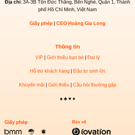
Cách Chơi Game Bài F168 Cho Người Mới Bắt Đầu
Địa chỉ
: 3A-3B Tôn Đức Thắng, Bến Nghé, Quận 1, Thành
➤
phố Hồ Chí Minh, Việt Nam
Mẹo Chơi Baccarat F168 Hiệu Quả
➤
Giấy phép
|
CEO Hoàng Gia Long
Cách Chơi Casino F168 Cho Người Mới
➤
Thông tin
VIP
|
Giới thiệu bạn bè
|
Đại lý
Hỗ trợ khách hàng
|
Đầu tư sinh lời
Khuyến mãi
|
Giới thiệu
|
Câu hỏi thường gặp
♠️ ♣️ ♥️ ♦️
Giấy phép
Bảo vệ