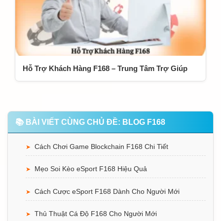
Hỗ Trợ Khách Hàng F168 – Trung Tâm Trợ Giúp
📚 BÀI VIẾT CÙNG CHỦ ĐỀ: BLOG F168
Cách Chơi Game Blockchain F168 Chi Tiết
➤
Mẹo Soi Kèo eSport F168 Hiệu Quả
➤
Cách Cược eSport F168 Dành Cho Người Mới
➤
Thủ Thuật Cá Độ F168 Cho Người Mới
➤