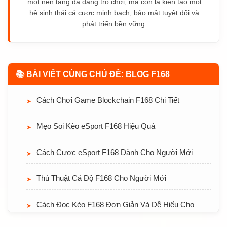
một nền tảng đa dạng trò chơi, mà còn là kiến tạo một
Cách Chơi Game Bài F168 Cho Người Mới Bắt Đầu
➤
hệ sinh thái cá cược minh bạch, bảo mật tuyệt đối và
phát triển bền vững.
Mẹo Chơi Baccarat F168 Hiệu Quả
➤
Cách Chơi Casino F168 Cho Người Mới
➤
📚 BÀI VIẾT CÙNG CHỦ ĐỀ: BLOG F168
Cách Chơi Game Blockchain F168 Chi Tiết
➤
Mẹo Soi Kèo eSport F168 Hiệu Quả
➤
Cách Cược eSport F168 Dành Cho Người Mới
➤
Thủ Thuật Cá Độ F168 Cho Người Mới
➤
Cách Đọc Kèo F168 Đơn Giản Và Dễ Hiểu Cho
➤
Người Mới