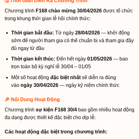
🗓️ Thời Gian Diễn Ra Chương Trình
Chương trình
F168 chào mừng 30/04/2026
được tổ chức
trong khung thời gian lễ hội chính thức:
Thời gian bắt đầu:
Từ ngày
28/04/2026
— khởi động
sớm để người tham gia có thể chuẩn bị và tham gia đầy
đủ ngay từ đầu
Thời gian kết thúc:
Đến hết ngày
01/05/2026
— bao
trọn toàn bộ kỳ nghỉ lễ 30/04 – 01/05
Một số hoạt động
đặc biệt nhất
sẽ diễn ra đúng
vào
ngày 30/04/2026
— ngày kỷ niệm chính thức
🎉 Nội Dung Hoạt Động
Chương trình
sự kiện F168 30/4
bao gồm nhiều hoạt động
đa dạng được thiết kế đặc biệt cho dịp lễ:
Các hoạt động đặc biệt trong chương trình: