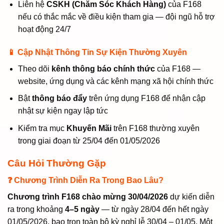
Liên hệ
CSKH (Chăm Sóc Khách Hàng)
của F168
nếu có thắc mắc về điều kiện tham gia — đội ngũ hỗ trợ
hoạt động 24/7
📱 Cập Nhật Thông Tin Sự Kiện Thường Xuyên
Theo dõi
kênh thông báo chính thức
của F168 —
website, ứng dụng và các kênh mạng xã hội chính thức
Bật
thông báo đẩy
trên ứng dụng F168 để nhận cập
nhật sự kiện ngay lập tức
Kiểm tra mục
Khuyến Mãi
trên F168 thường xuyên
trong giai đoạn từ 25/04 đến 01/05/2026
Câu Hỏi Thường Gặp
❓ Chương Trình Diễn Ra Trong Bao Lâu?
Chương trình F168 chào mừng 30/04/2026
dự kiến diễn
ra trong khoảng
4–5 ngày
— từ ngày 28/04 đến hết ngày
01/05/2026, bao trọn toàn bộ kỳ nghỉ lễ 30/04 – 01/05. Một