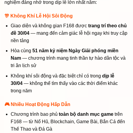
nghiệm đáng nhớ trong dịp lễ lớn nhất năm:
🎊 Không Khí Lễ Hội Sôi Động
Giao diện và không gian F168 được
trang trí theo chủ
đề 30/04
— mang đến cảm giác lễ hội ngay khi truy cập
nền tảng
Hòa cùng
51 năm kỷ niệm Ngày Giải phóng miền
Nam
— chương trình mang tinh thần tự hào dân tộc và
tri ân lịch sử
Không khí sôi động và đặc biệt chỉ có trong
dịp lễ
30/04
— không thể tìm thấy vào các thời điểm khác
trong năm
🎮 Nhiều Hoạt Động Hấp Dẫn
Chương trình bao phủ
toàn bộ danh mục game
trên
F168 — từ Nổ Hũ, Blockchain, Game Bài, Bắn Cá đến
Thể Thao và Đá Gà