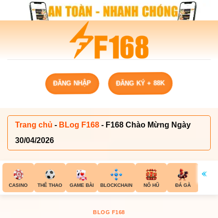
Chuyển
đến
nội
dung
ĐĂNG NHẬP
ĐĂNG KÝ + 88K
Trang chủ
-
BLog F168
-
F168 Chào Mừng Ngày
30/04/2026
CASINO
THỂ THAO
GAME BÀI
BLOCKCHAIN
NỔ HŨ
ĐÁ GÀ
E-SP
BLOG F168