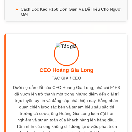
Cách Đọc Kèo F168 Đơn Giản Và Dễ Hiểu Cho Người
➤
Mới
Mẹo Cược Đá Gà F168 Giúp Người Mới Dễ Nắm Bắt
➤
Trận Đấu
Cách Xem Đá Gà F168 Đơn Giản Cho Người Mới
➤
Mẹo Bắn Cá F168 Ăn Xu Dễ Áp Dụng Cho Người Mới
➤
CEO Hoàng Gia Long
Cách Bắn Cá F168 Thắng Hiệu Quả Cho Người Mới
➤
TÁC GIẢ / CEO
Dưới sự dẫn dắt của CEO Hoàng Gia Long, nhà cái F168
Mẹo Săn Jackpot F168 Dành Cho Người Mới
➤
đã vươn lên trở thành một trong những điểm đến giải trí
trực tuyến uy tín và đẳng cấp nhất hiện nay. Bằng nhãn
Cách Chơi Nổ Hũ F168 Cho Người Mới Bắt Đầu
➤
quan chiến lược sắc bén và sự am hiểu sâu sắc thị
trường cá cược, ông Hoàng Gia Long luôn đặt trải
Thủ Thuật Đánh Bài F168 Giúp Người Chơi Nâng Cao
➤
nghiệm và sự an toàn của khách hàng lên hàng đầu.
Kinh Nghiệm
Tầm nhìn của ông không chỉ dừng lại ở việc phát triển