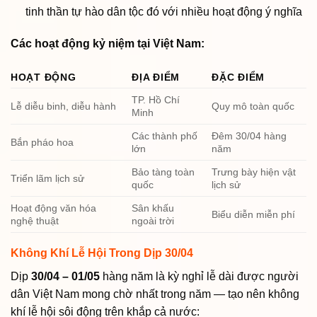
tinh thần tự hào dân tộc đó với nhiều hoạt động ý nghĩa
Các hoạt động kỷ niệm tại Việt Nam:
HOẠT ĐỘNG
ĐỊA ĐIỂM
ĐẶC ĐIỂM
TP. Hồ Chí
Lễ diễu binh, diễu hành
Quy mô toàn quốc
Minh
Các thành phố
Đêm 30/04 hàng
Bắn pháo hoa
lớn
năm
Bảo tàng toàn
Trưng bày hiện vật
Triển lãm lịch sử
quốc
lịch sử
Hoạt động văn hóa
Sân khấu
Biểu diễn miễn phí
nghệ thuật
ngoài trời
Không Khí Lễ Hội Trong Dịp 30/04
Dịp
30/04 – 01/05
hàng năm là kỳ nghỉ lễ dài được người
dân Việt Nam mong chờ nhất trong năm — tạo nên không
khí lễ hội sôi động trên khắp cả nước: