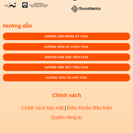
Hướng dẫn
HƯỚNG DẪN ĐĂNG KÝ F168
HƯỚNG DẪN CÁ CƯỢC F168
HƯỚNG DẪN NẠP TIỀN F168
HƯỚNG DẪN RÚT TIỀN F168
HƯỚNG DẪN TẢI APP F168
Chính sách
Chính sách bảo mật
|
Điều khoản điều kiện
Quyền riêng tư