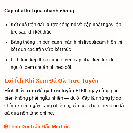
Cập nhật kết quả nhanh chóng:
Kết quả trận đấu được công bố và cập nhật ngay lập
tức sau khi kết thúc
Bảng thông tin bên cạnh màn hình livestream hiển thị
kết quả các trận vừa kết thúc
Lịch trận tiếp theo cũng được cập nhật liên tục để
người xem chuẩn bị theo dõi
Lợi Ích Khi Xem Đá Gà Trực Tuyến
Hình thức
xem đá gà trực tuyến F168
ngày càng phổ
biến không phải ngẫu nhiên — dưới đây là những lý do
chính khiến ngày càng nhiều người lựa chọn theo dõi đá
gà qua nền tảng online.
🌐 Theo Dõi Trận Đấu Mọi Lúc