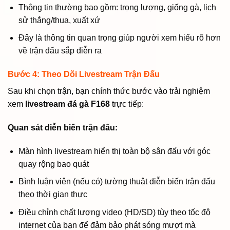
Thông tin thường bao gồm: trọng lượng, giống gà, lịch
sử thắng/thua, xuất xứ
Đây là thông tin quan trọng giúp người xem hiểu rõ hơn
về trận đấu sắp diễn ra
Bước 4: Theo Dõi Livestream Trận Đấu
Sau khi chọn trận, bạn chính thức bước vào trải nghiệm
xem
livestream đá gà F168
trực tiếp:
Quan sát diễn biến trận đấu:
Màn hình livestream hiển thị toàn bộ sân đấu với góc
quay rộng bao quát
Bình luận viên (nếu có) tường thuật diễn biến trận đấu
theo thời gian thực
Điều chỉnh chất lượng video (HD/SD) tùy theo tốc độ
internet của bạn để đảm bảo phát sóng mượt mà