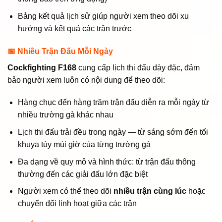
Bảng kết quả lịch sử giúp người xem theo dõi xu
hướng và kết quả các trận trước
📅 Nhiều Trận Đấu Mỗi Ngày
Cockfighting F168
cung cấp lịch thi đấu dày đặc, đảm
bảo người xem luôn có nội dung để theo dõi:
Hàng chục đến hàng trăm trận đấu diễn ra mỗi ngày từ
nhiều trường gà khác nhau
Lịch thi đấu trải đều trong ngày — từ sáng sớm đến tối
khuya tùy múi giờ của từng trường gà
Đa dạng về quy mô và hình thức: từ trận đấu thông
thường đến các giải đấu lớn đặc biệt
Người xem có thể theo dõi
nhiều trận cùng lúc
hoặc
chuyển đổi linh hoạt giữa các trận