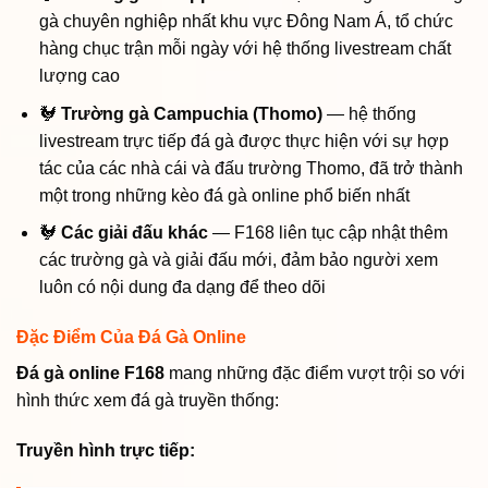
gà chuyên nghiệp nhất khu vực Đông Nam Á, tổ chức
hàng chục trận mỗi ngày với hệ thống livestream chất
lượng cao
🐓
Trường gà Campuchia (Thomo)
— hệ thống
livestream trực tiếp đá gà được thực hiện với sự hợp
tác của các nhà cái và đấu trường Thomo, đã trở thành
một trong những kèo đá gà online phổ biến nhất
🐓
Các giải đấu khác
— F168 liên tục cập nhật thêm
các trường gà và giải đấu mới, đảm bảo người xem
luôn có nội dung đa dạng để theo dõi
Đặc Điểm Của Đá Gà Online
Đá gà online F168
mang những đặc điểm vượt trội so với
hình thức xem đá gà truyền thống:
Truyền hình trực tiếp: