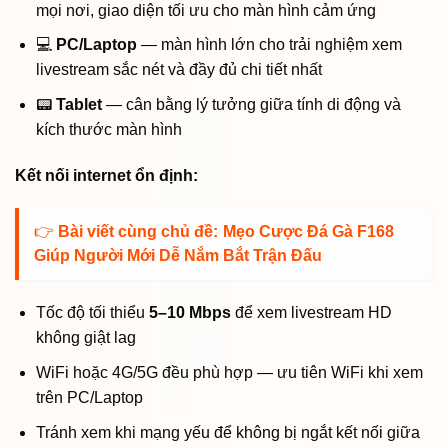
mọi nơi, giao diện tối ưu cho màn hình cảm ứng
💻
PC/Laptop
— màn hình lớn cho trải nghiệm xem
livestream sắc nét và đầy đủ chi tiết nhất
📟
Tablet
— cân bằng lý tưởng giữa tính di động và
kích thước màn hình
Kết nối internet ổn định:
👉
Bài viết cùng chủ đề:
Mẹo Cược Đá Gà F168
Giúp Người Mới Dễ Nắm Bắt Trận Đấu
Tốc độ tối thiểu
5–10 Mbps
để xem livestream HD
không giật lag
WiFi hoặc 4G/5G đều phù hợp — ưu tiên WiFi khi xem
trên PC/Laptop
Tránh xem khi mạng yếu để không bị ngắt kết nối giữa