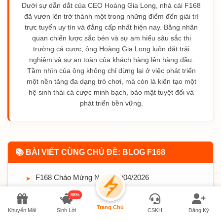
Dưới sự dẫn dắt của CEO Hoàng Gia Long, nhà cái F168
Mẹo Săn Jackpot F168 Dành Cho Người Mới
➤
đã vươn lên trở thành một trong những điểm đến giải trí
trực tuyến uy tín và đẳng cấp nhất hiện nay. Bằng nhãn
Cách Chơi Nổ Hũ F168 Cho Người Mới Bắt Đầu
➤
quan chiến lược sắc bén và sự am hiểu sâu sắc thị
trường cá cược, ông Hoàng Gia Long luôn đặt trải
Thủ Thuật Đánh Bài F168 Giúp Người Chơi Nâng Cao
➤
nghiệm và sự an toàn của khách hàng lên hàng đầu.
Kinh Nghiệm
Tầm nhìn của ông không chỉ dừng lại ở việc phát triển
một nền tảng đa dạng trò chơi, mà còn là kiến tạo một
Cách Chơi Game Bài F168 Cho Người Mới Bắt Đầu
➤
hệ sinh thái cá cược minh bạch, bảo mật tuyệt đối và
phát triển bền vững.
Mẹo Chơi Baccarat F168 Hiệu Quả
➤
Cách Chơi Casino F168 Cho Người Mới
➤
📚 BÀI VIẾT CÙNG CHỦ ĐỀ: BLOG F168
F168 Chào Mừng Ngày 30/04/2026
➤
88%
Cách Chơi Game Blockchain F168 Chi Tiết
➤
Trang Chủ
Khuyến Mãi
Sinh Lời
CSKH
Đăng Ký