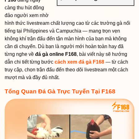
càng thu hút đông
đảo người xem nhờ
hình thức livestream chất lượng cao từ các trường gà nổi
tiếng tại Philippines và Campuchia — mang trọn vẹn
không khí trận đấu đến tận màn hình của bạn mà không
cần di chuyển. Dù bạn là người mới hoàn toàn hay đã
từng nghe về
đá gà online F168
, bài viết này sẽ hướng
dẫn chi tiết từng bước
cách xem đá gà F168
— từ cách
truy cập, chọn trận đấu đến theo dõi livestream một cách
mượt mà và đầy đủ nhất.
Tổng Quan Đá Gà Trực Tuyến Tại F168