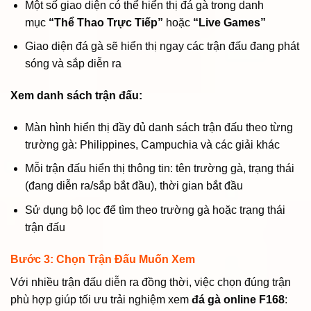
Một số giao diện có thể hiển thị đá gà trong danh
mục
“Thể Thao Trực Tiếp”
hoặc
“Live Games”
Giao diện đá gà sẽ hiển thị ngay các trận đấu đang phát
sóng và sắp diễn ra
Xem danh sách trận đấu:
Màn hình hiển thị đầy đủ danh sách trận đấu theo từng
trường gà: Philippines, Campuchia và các giải khác
Mỗi trận đấu hiển thị thông tin: tên trường gà, trạng thái
(đang diễn ra/sắp bắt đầu), thời gian bắt đầu
Sử dụng bộ lọc để tìm theo trường gà hoặc trạng thái
trận đấu
Bước 3: Chọn Trận Đấu Muốn Xem
Với nhiều trận đấu diễn ra đồng thời, việc chọn đúng trận
phù hợp giúp tối ưu trải nghiệm xem
đá gà online F168
: