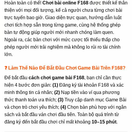
Hoàn toàn có thể!
Chơi bài online F168
được thiết kế thân
thiện với mọi đối tượng, kể cả người chưa từng chơi bài
trực tuyến bao giờ. Giao diện trực quan, hướng dẫn luật
chơi tích hợp sẵn trong từng game, cùng hệ thống ghép
bàn tự động giúp người mới nhanh chóng làm quen.
Ngoài ra, các bàn chơi với mức cược tối thiểu thấp cho
phép người mới trải nghiệm mà không lo rủi ro tài chính
lớn.
❓ Làm Thế Nào Để Bắt Đầu Chơi Game Bài Trên F168?
Để bắt đầu
cách chơi game bài F168
, bạn chỉ cần thực
hiện 4 bước đơn giản:
(1)
Đăng ký tài khoản F168 và xác
minh thông tin cá nhân;
(2)
Nạp tiền vào ví qua phương
thức thanh toán ưa thích;
(3)
Truy cập danh mục Game Bài
và chọn trò chơi yêu thích;
(4)
Chọn bàn phù hợp với ngân
sách và bắt đầu ván chơi đầu tiên. Toàn bộ quá trình từ
đăng ký đến bắt đầu chơi chỉ mất khoảng
10–15 phút
.