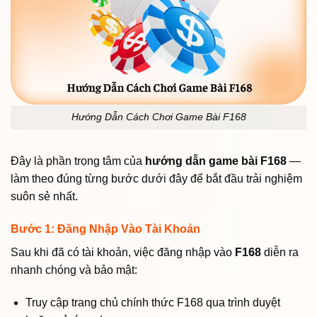
Hướng Dẫn Cách Chơi Game Bài F168
Đây là phần trọng tâm của
hướng dẫn game bài F168
—
làm theo đúng từng bước dưới đây để bắt đầu trải nghiệm
suôn sẻ nhất.
Bước 1: Đăng Nhập Vào Tài Khoản
Sau khi đã có tài khoản, việc đăng nhập vào
F168
diễn ra
nhanh chóng và bảo mật:
Truy cập trang chủ chính thức F168 qua trình duyệt