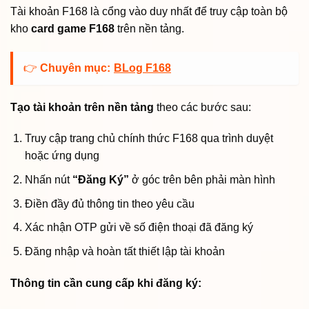
Tài khoản F168 là cổng vào duy nhất để truy cập toàn bộ
kho
card game F168
trên nền tảng.
👉
Chuyên mục:
BLog F168
Tạo tài khoản trên nền tảng
theo các bước sau:
Truy cập trang chủ chính thức F168 qua trình duyệt
hoặc ứng dụng
Nhấn nút
“Đăng Ký”
ở góc trên bên phải màn hình
Điền đầy đủ thông tin theo yêu cầu
Xác nhận OTP gửi về số điện thoại đã đăng ký
Đăng nhập và hoàn tất thiết lập tài khoản
Thông tin cần cung cấp khi đăng ký: