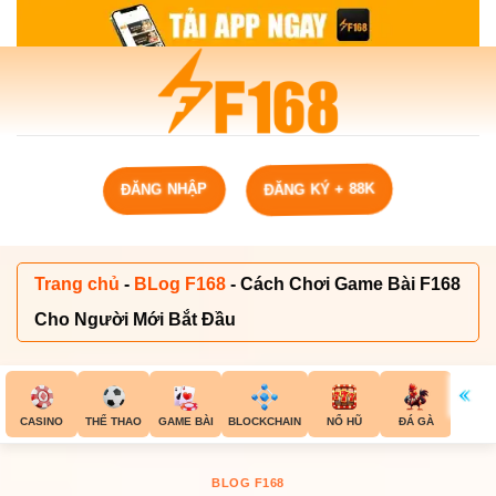
Chuyển
đến
nội
dung
ĐĂNG NHẬP
ĐĂNG KÝ + 88K
Trang chủ
-
BLog F168
-
Cách Chơi Game Bài F168
Cho Người Mới Bắt Đầu
CASINO
THỂ THAO
GAME BÀI
BLOCKCHAIN
NỔ HŨ
ĐÁ GÀ
E-SP
BLOG F168