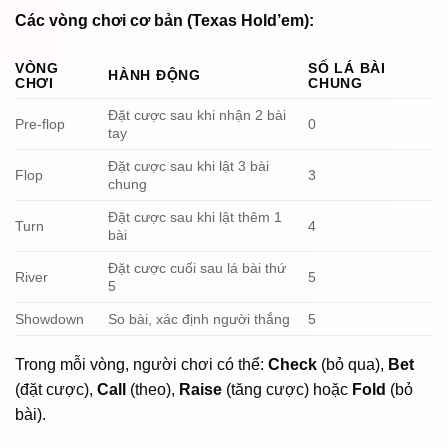
Các vòng chơi cơ bản (Texas Hold’em):
VÒNG
SỐ LÁ BÀI
HÀNH ĐỘNG
CHƠI
CHUNG
Đặt cược sau khi nhận 2 bài
Pre-flop
0
tay
Đặt cược sau khi lật 3 bài
Flop
3
chung
Đặt cược sau khi lật thêm 1
Turn
4
bài
Đặt cược cuối sau lá bài thứ
River
5
5
Showdown
So bài, xác định người thắng
5
Trong mỗi vòng, người chơi có thể:
Check
(bỏ qua),
Bet
(đặt cược),
Call
(theo),
Raise
(tăng cược) hoặc
Fold
(bỏ
bài).