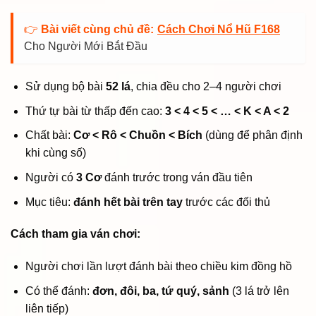
👉
Bài viết cùng chủ đề:
Cách Chơi Nổ Hũ F168
Cho Người Mới Bắt Đầu
Sử dụng bộ bài
52 lá
, chia đều cho 2–4 người chơi
Thứ tự bài từ thấp đến cao:
3 < 4 < 5 < … < K < A < 2
Chất bài:
Cơ < Rô < Chuồn < Bích
(dùng để phân định
khi cùng số)
Người có
3 Cơ
đánh trước trong ván đầu tiên
Mục tiêu:
đánh hết bài trên tay
trước các đối thủ
Cách tham gia ván chơi:
Người chơi lần lượt đánh bài theo chiều kim đồng hồ
Có thể đánh:
đơn, đôi, ba, tứ quý, sảnh
(3 lá trở lên
liên tiếp)