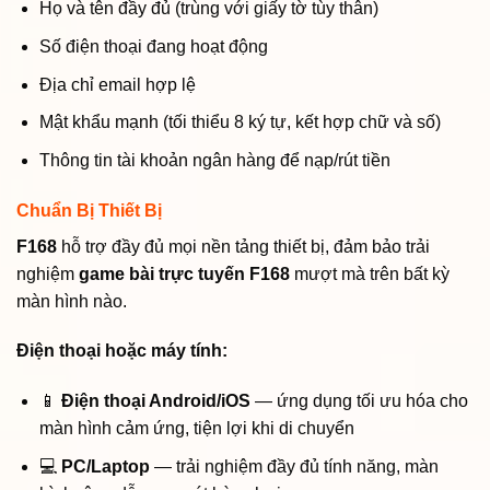
Họ và tên đầy đủ (trùng với giấy tờ tùy thân)
Số điện thoại đang hoạt động
Địa chỉ email hợp lệ
Mật khẩu mạnh (tối thiểu 8 ký tự, kết hợp chữ và số)
Thông tin tài khoản ngân hàng để nạp/rút tiền
Chuẩn Bị Thiết Bị
F168
hỗ trợ đầy đủ mọi nền tảng thiết bị, đảm bảo trải
nghiệm
game bài trực tuyến F168
mượt mà trên bất kỳ
màn hình nào.
Điện thoại hoặc máy tính:
📱
Điện thoại Android/iOS
— ứng dụng tối ưu hóa cho
màn hình cảm ứng, tiện lợi khi di chuyển
💻
PC/Laptop
— trải nghiệm đầy đủ tính năng, màn