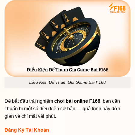
Điều Kiện Để Tham Gia Game Bài F168
Để bắt đầu trải nghiệm
chơi bài online F168
, bạn cần
chuẩn bị một số điều kiện cơ bản — quá trình này đơn
giản và chỉ mất vài phút.
Đăng Ký Tài Khoản