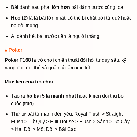
Bài đánh sau phải
lớn hơn
bài đánh trước cùng loại
Heo (2)
là lá bài lớn nhất, có thể bị chặt bởi tứ quý hoặc
ba đôi thông
Ai đánh hết bài trước tiên là người thắng
♠️ Poker
Poker F168
là trò chơi chiến thuật đòi hỏi tư duy sâu, kỹ
năng đọc đối thủ và quản lý cảm xúc tốt.
Mục tiêu của trò chơi:
Tạo ra
bộ bài 5 lá mạnh nhất
hoặc khiến đối thủ bỏ
cuộc (fold)
Thứ tự bài từ mạnh đến yếu: Royal Flush > Straight
Flush > Tứ Quý > Full House > Flush > Sảnh > Ba Cây
> Hai Đôi > Một Đôi > Bài Cao