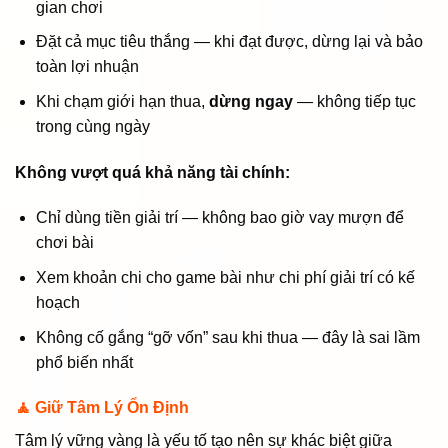
gian chơi
Đặt cả mục tiêu thắng — khi đạt được, dừng lại và bảo
toàn lợi nhuận
Khi chạm giới hạn thua,
dừng ngay
— không tiếp tục
trong cùng ngày
Không vượt quá khả năng tài chính:
Chỉ dùng tiền giải trí — không bao giờ vay mượn để
chơi bài
Xem khoản chi cho game bài như chi phí giải trí có kế
hoạch
Không cố gắng “gỡ vốn” sau khi thua — đây là sai lầm
phổ biến nhất
🧘 Giữ Tâm Lý Ổn Định
Tâm lý vững vàng là yếu tố tạo nên sự khác biệt giữa